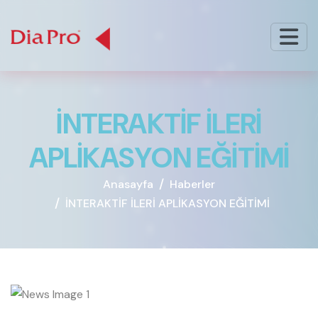
İ
N
T
E
R
A
K
T
İ
F
İ
L
E
R
İ
A
P
L
İ
K
A
S
Y
O
N
E
Ğ
İ
T
İ
M
İ
Anasayfa
Haberler
İNTERAKTİF İLERİ APLİKASYON EĞİTİMİ