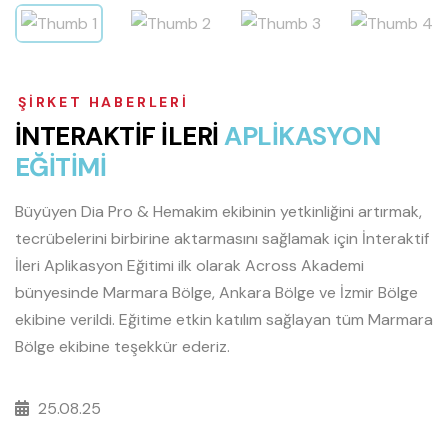
ŞIRKET HABERLERI
İ
N
T
E
R
A
K
T
İ
F
İ
L
E
R
İ
A
P
L
İ
K
A
S
Y
O
N
E
Ğ
İ
T
İ
M
İ
Büyüyen Dia Pro & Hemakim ekibinin yetkinliğini artırmak,
tecrübelerini birbirine aktarmasını sağlamak için İnteraktif
İleri Aplikasyon Eğitimi ilk olarak Across Akademi
bünyesinde Marmara Bölge, Ankara Bölge ve İzmir Bölge
ekibine verildi. Eğitime etkin katılım sağlayan tüm Marmara
Bölge ekibine teşekkür ederiz.
25.08.25