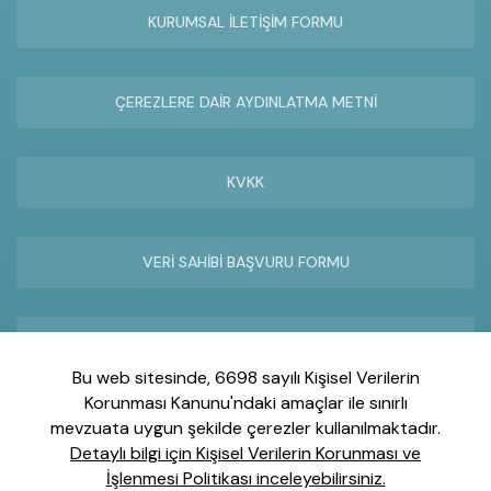
KURUMSAL İLETİŞİM FORMU
ÇEREZLERE DAİR AYDINLATMA METNİ
KVKK
VERİ SAHİBİ BAŞVURU FORMU
UZAKTAN YARDIM TEKNİK SERVİS
Bu web sitesinde, 6698 sayılı Kişisel Verilerin
Korunması Kanunu'ndaki amaçlar ile sınırlı
mevzuata uygun şekilde çerezler kullanılmaktadır.
Detaylı bilgi için Kişisel Verilerin Korunması ve
İnönü Mah. Gebze Plastikçiler OSB Atatürk Blv. No:25/1
İşlenmesi Politikası inceleyebilirsiniz.
Gebze-Kocaeli