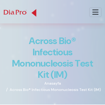
A
c
r
o
s
s
B
i
o
®
I
n
f
e
c
t
i
o
u
s
M
o
n
o
n
u
c
l
e
o
s
i
s
T
e
s
t
K
i
t
(
I
M
)
Anasayfa
Across Bio® Infectious Mononucleosis Test Kit (IM)