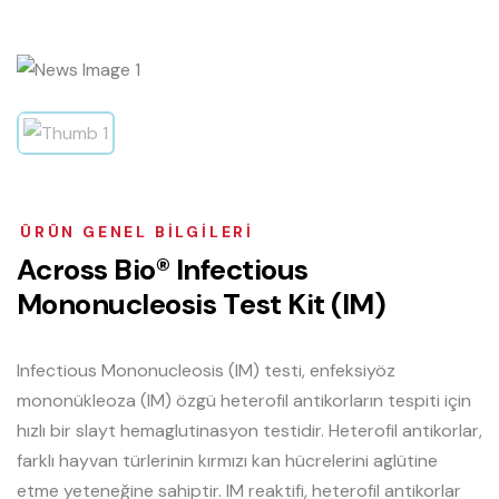
ÜRÜN GENEL BILGILERI
A
c
r
o
s
s
B
i
o
®
I
n
f
e
c
t
i
o
u
s
M
o
n
o
n
u
c
l
e
o
s
i
s
T
e
s
t
K
i
t
(
I
M
)
Infectious Mononucleosis (IM) testi, enfeksiyöz
mononükleoza (IM) özgü heterofil antikorların tespiti için
hızlı bir slayt hemaglutinasyon testidir. Heterofil antikorlar,
farklı hayvan türlerinin kırmızı kan hücrelerini aglütine
etme yeteneğine sahiptir. IM reaktifi, heterofil antikorlar