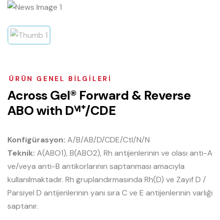
ÜRÜN GENEL BILGILERI
A
c
r
o
s
s
G
e
l
®
F
o
r
w
a
r
d
&
R
e
v
e
r
s
e
A
B
O
w
i
t
h
D
ⱽ
ᴵ
⁺
/
C
D
E
Konfigürasyon:
A/B/AB/D/CDE/Ctl/N/N
Teknik:
A(ABO1), B(ABO2), Rh antijenlerinin ve olası anti-A
ve/veya anti-B antikorlarının saptanması amacıyla
kullanılmaktadır. Rh gruplandırmasında Rh(D) ve Zayıf D /
Parsiyel D antijenlerinin yanı sıra C ve E antijenlerinin varlığı
saptanır.