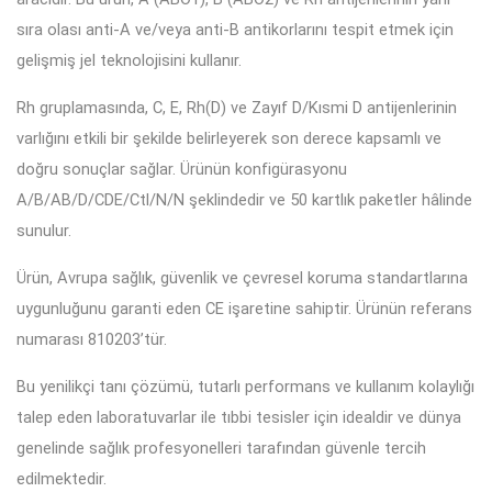
sıra olası anti-A ve/veya anti-B antikorlarını tespit etmek için
gelişmiş jel teknolojisini kullanır.
Rh gruplamasında, C, E, Rh(D) ve Zayıf D/Kısmi D antijenlerinin
varlığını etkili bir şekilde belirleyerek son derece kapsamlı ve
doğru sonuçlar sağlar. Ürünün konfigürasyonu
A/B/AB/D/CDE/Ctl/N/N şeklindedir ve 50 kartlık paketler hâlinde
sunulur.
Ürün, Avrupa sağlık, güvenlik ve çevresel koruma standartlarına
uygunluğunu garanti eden CE işaretine sahiptir. Ürünün referans
numarası 810203’tür.
Bu yenilikçi tanı çözümü, tutarlı performans ve kullanım kolaylığı
talep eden laboratuvarlar ile tıbbi tesisler için idealdir ve dünya
genelinde sağlık profesyonelleri tarafından güvenle tercih
edilmektedir.