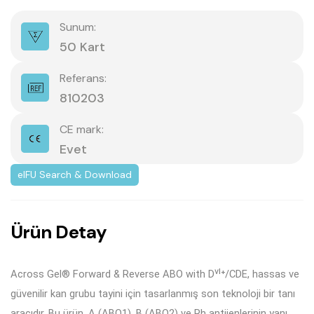
Sunum:
50 Kart
Referans:
810203
CE mark:
Evet
eIFU Search & Download
Ü
r
ü
n
D
e
t
a
y
Across Gel® Forward & Reverse ABO with Dⱽᴵ⁺/CDE, hassas ve
güvenilir kan grubu tayini için tasarlanmış son teknoloji bir tanı
aracıdır. Bu ürün, A (ABO1), B (ABO2) ve Rh antijenlerinin yanı