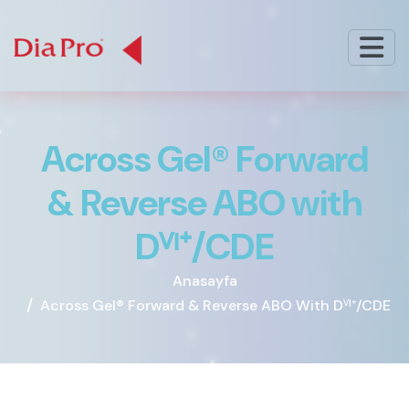
A
c
r
o
s
s
G
e
l
®
F
o
r
w
a
r
d
&
R
e
v
e
r
s
e
A
B
O
w
i
t
h
D
ⱽ
ᴵ
⁺
/
C
D
E
Anasayfa
Across Gel® Forward & Reverse ABO With Dⱽᴵ⁺/CDE