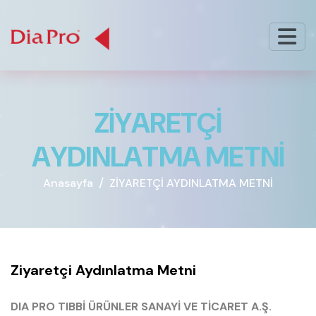
Z
İ
Y
A
R
E
T
Ç
İ
A
Y
D
I
N
L
A
T
M
A
M
E
T
N
İ
Anasayfa
ZİYARETÇİ AYDINLATMA METNİ
Ziyaretçi Aydınlatma Metni
DIA PRO TIBBİ ÜRÜNLER SANAYİ VE TİCARET A.Ş.