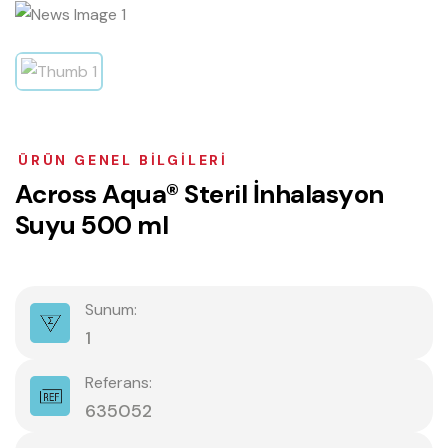
ÜRÜN GENEL BILGILERI
A
c
r
o
s
s
A
q
u
a
®
S
t
e
r
i
l
İ
n
h
a
l
a
s
y
o
n
S
u
y
u
5
0
0
m
l
Sunum:
1
Referans:
635052