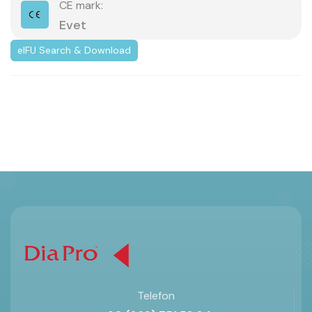
CE mark:
Evet
eIFU Search & Download
Telefon