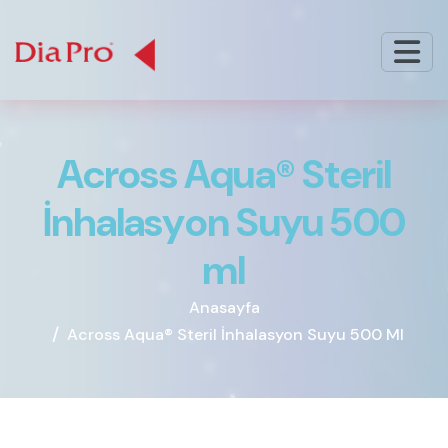
A
c
r
o
s
s
A
q
u
a
®
S
t
e
r
i
l
İ
n
h
a
l
a
s
y
o
n
S
u
y
u
5
0
0
m
l
Anasayfa
Across Aqua® Steril İnhalasyon Suyu 500 Ml