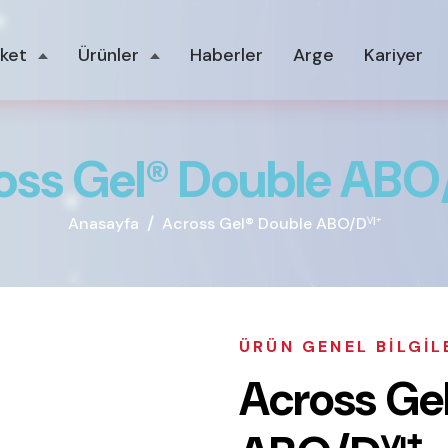
rket
Ürünler
Haberler
Arge
Kariyer
o
s
s
G
e
l
®
D
o
u
b
l
e
A
B
O
Anasayfa
Across Gel® Double ABO/Dⱽᴵ⁺
ÜRÜN GENEL BILGIL
A
c
r
o
s
s
G
e