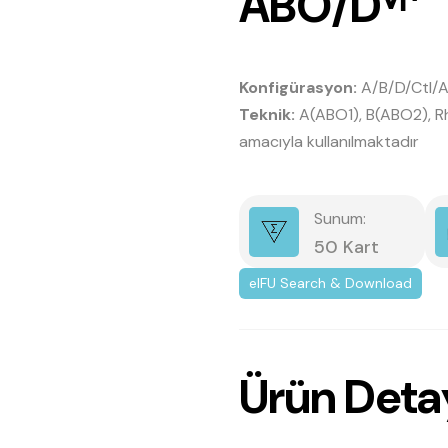
A
B
O
/
D
ⱽ
ᴵ
⁺
Konfigürasyon:
A/B/D/Ctl/A
Teknik:
A(ABO1), B(ABO2), Rh(
amacıyla kullanılmaktadır
Sunum:
50 Kart
eIFU Search & Download
Ü
r
ü
n
D
e
t
a