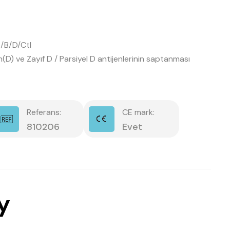
/B/D/Ctl
D) ve Zayıf D / Parsiyel D antijenlerinin saptanması
Referans:
CE mark:
810206
Evet
y