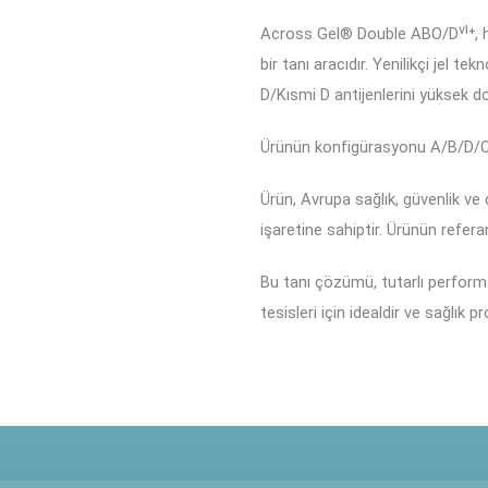
Across Gel® Double ABO/Dⱽᴵ⁺, ha
bir tanı aracıdır. Yenilikçi jel t
D/Kısmi D antijenlerini yüksek do
Ürünün konfigürasyonu A/B/D/Ctl/
Ürün, Avrupa sağlık, güvenlik v
işaretine sahiptir. Ürünün refer
Bu tanı çözümü, tutarlı performa
tesisleri için idealdir ve sağlık 