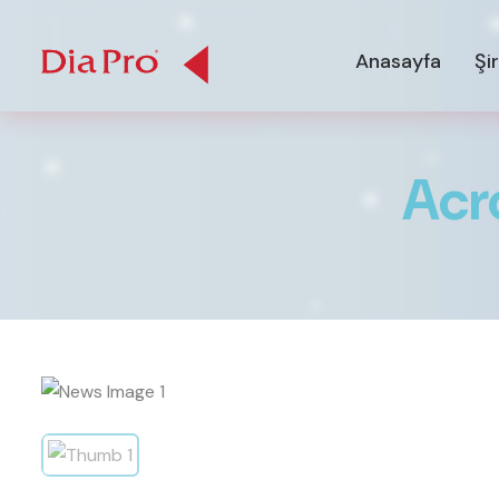
Anasayfa
Şi
A
c
r