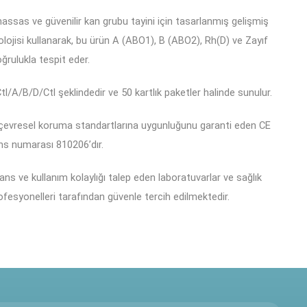
ssas ve güvenilir kan grubu tayini için tasarlanmış gelişmiş
eknolojisi kullanarak, bu ürün A (ABO1), B (ABO2), Rh(D) ve Zayıf
ğrulukla tespit eder.
A/B/D/Ctl şeklindedir ve 50 kartlık paketler halinde sunulur.
e çevresel koruma standartlarına uygunluğunu garanti eden CE
ans numarası 810206’dır.
ns ve kullanım kolaylığı talep eden laboratuvarlar ve sağlık
profesyonelleri tarafından güvenle tercih edilmektedir.