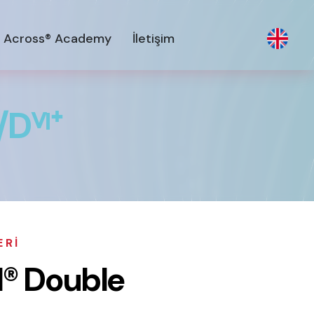
Across® Academy
İletişim
/
D
ⱽ
ᴵ
⁺
ERI
l
®
D
o
u
b
l
e