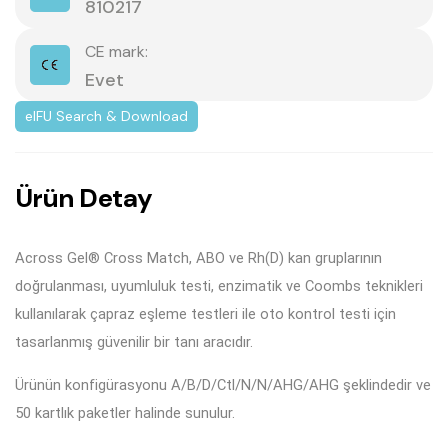
810217
CE mark:
Evet
eIFU Search & Download
Ü
r
ü
n
D
e
t
a
y
Across Gel® Cross Match, ABO ve Rh(D) kan gruplarının
doğrulanması, uyumluluk testi, enzimatik ve Coombs teknikleri
kullanılarak çapraz eşleme testleri ile oto kontrol testi için
tasarlanmış güvenilir bir tanı aracıdır.
Ürünün konfigürasyonu A/B/D/Ctl/N/N/AHG/AHG şeklindedir ve
50 kartlık paketler halinde sunulur.