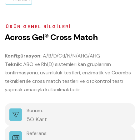
ÜRÜN GENEL BILGILERI
A
c
r
o
s
s
G
e
l
®
C
r
o
s
s
M
a
t
c
h
Konfigürasyon:
A/B/D/Ctl/N/N/AHG/AHG
Teknik
: ABO ve Rh(D) sistemleri kan gruplarının
konfirmasyonu, uyumluluk testleri, enzimatik ve Coombs
teknikleri ile cross match testleri ve otokontrol testi
yapmak amacıyla kullanılmaktadır
Sunum:
50 Kart
Referans: