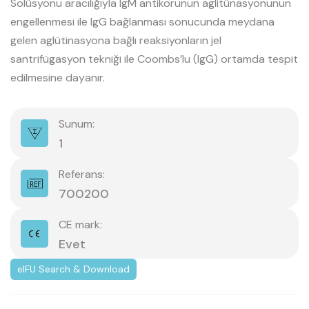
Solüsyonu aracılığıyla IgM antikorunun aglitünasyonunun
engellenmesi ile IgG bağlanması sonucunda meydana
gelen aglütinasyona bağlı reaksiyonların jel
santrifügasyon tekniği ile Coombs’lu (IgG) ortamda tespit
edilmesine dayanır.
Sunum:
1
Referans:
700200
CE mark:
Evet
eIFU Search & Download