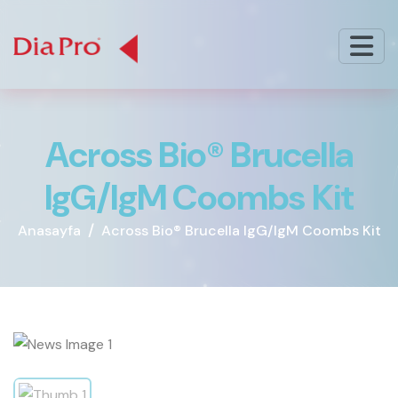
A
c
r
o
s
s
B
i
o
®
B
r
u
c
e
l
l
a
I
g
G
/
I
g
M
C
o
o
m
b
s
K
i
t
Anasayfa
Across Bio® Brucella IgG/IgM Coombs Kit