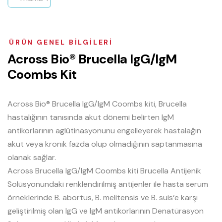
ÜRÜN GENEL BILGILERI
A
c
r
o
s
s
B
i
o
®
B
r
u
c
e
l
l
a
I
g
G
/
I
g
M
C
o
o
m
b
s
K
i
t
Across Bio® Brucella IgG/IgM Coombs kiti, Brucella
hastalığının tanısında akut dönemi belirten IgM
antikorlarının aglütinasyonunu engelleyerek hastalağın
akut veya kronik fazda olup olmadığının saptanmasına
olanak sağlar.
Across Brucella IgG/IgM Coombs kiti Brucella Antijenik
Solüsyonundaki renklendirilmiş antijenler ile hasta serum
örneklerinde B. abortus, B. melitensis ve B. suis‘e karşı
geliştirilmiş olan IgG ve IgM antikorlarının Denatürasyon