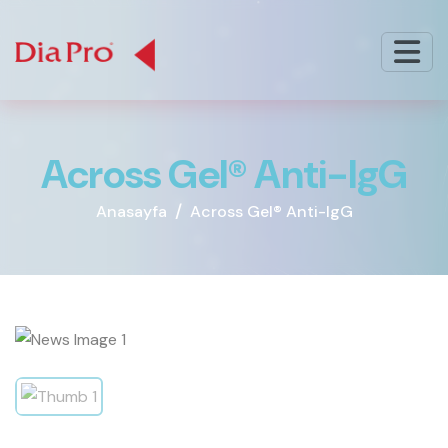
A
c
r
o
s
s
G
e
l
®
A
n
t
i
-
I
g
G
Anasayfa
Across Gel® Anti-IgG