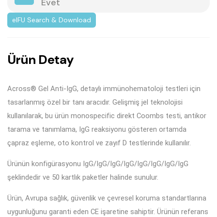
Evet
eIFU Search & Download
Ü
r
ü
n
D
e
t
a
y
Across® Gel Anti-IgG, detaylı immünohematoloji testleri için
tasarlanmış özel bir tanı aracıdır. Gelişmiş jel teknolojisi
kullanılarak, bu ürün monospecific direkt Coombs testi, antikor
tarama ve tanımlama, IgG reaksiyonu gösteren ortamda
çapraz eşleme, oto kontrol ve zayıf D testlerinde kullanılır.
Ürünün konfigürasyonu IgG/IgG/IgG/IgG/IgG/IgG/IgG/IgG
şeklindedir ve 50 kartlık paketler halinde sunulur.
Ürün, Avrupa sağlık, güvenlik ve çevresel koruma standartlarına
uygunluğunu garanti eden CE işaretine sahiptir. Ürünün referans