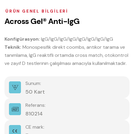
ÜRÜN GENEL BILGILERI
A
c
r
o
s
s
G
e
l
®
A
n
t
i
-
I
g
G
Konfigürasyon:
IgG/IgG/IgG/IgG/IgG/IgG/IgG/IgG
Teknik:
Monospesifik direkt coombs, antikor tarama ve
tanımlama, IgG reaktifli ortamda cross match, otokontrol
ve zayıf D testlerinin çalışılması amacıyla kullanılmaktadır.
Sunum:
50 Kart
Referans:
810214
CE mark: