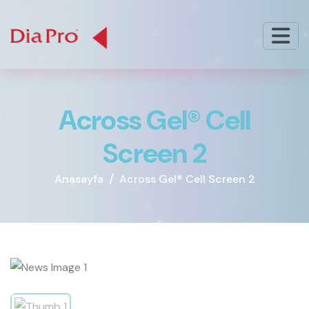
A
c
r
o
s
s
G
e
l
®
C
e
l
l
S
c
r
e
e
n
2
Anasayfa
Across Gel® Cell Screen 2