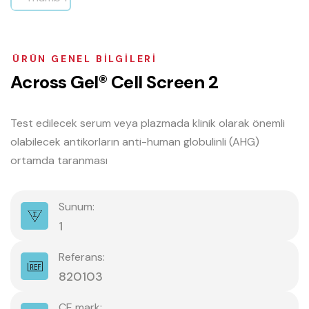
ÜRÜN GENEL BILGILERI
A
c
r
o
s
s
G
e
l
®
C
e
l
l
S
c
r
e
e
n
2
Test edilecek serum veya plazmada klinik olarak önemli
olabilecek antikorların anti-human globulinli (AHG)
ortamda taranması
Sunum:
1
Referans:
820103
CE mark: