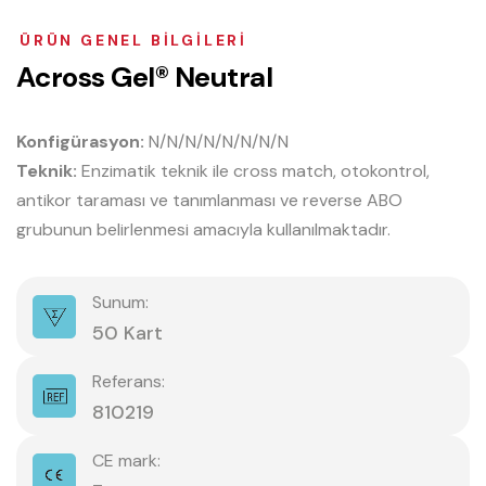
ÜRÜN GENEL BILGILERI
A
c
r
o
s
s
G
e
l
®
N
e
u
t
r
a
l
Konfigürasyon:
N/N/N/N/N/N/N/N
Teknik:
Enzimatik teknik ile cross match, otokontrol,
antikor taraması ve tanımlanması ve reverse ABO
grubunun belirlenmesi amacıyla kullanılmaktadır.
Sunum:
50 Kart
Referans:
810219
CE mark: