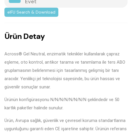
Evet
eIFU Search & Download
Ü
r
ü
n
D
e
t
a
y
Across® Gel Neutral, enzimatik teknikler kullanılarak çapraz
eşleme, oto kontrol, antikor tarama ve tanımlama ile ters ABO
gruplamasının belirlenmesi için tasarlanmış gelişmiş bir tanı
aracıdır. Yenilikçi jel teknolojisi sayesinde, bu ürün hassas ve
güvenilir sonuçlar sunar.
Ürünün konfigürasyonu N/N/N/N/N/N/N/N şeklindedir ve 50
kartlık paketler halinde sunulur.
Ürün, Avrupa sağlık, güvenlik ve çevresel koruma standartlarına
uygunluğunu garanti eden CE işaretine sahiptir. Ürünün referans