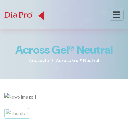
A
c
r
o
s
s
G
e
l
®
N
e
u
t
r
a
l
Anasayfa
Across Gel® Neutral