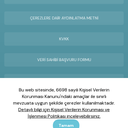
ÇEREZLERE DAİR AYDINLATMA METNİ
KVKK
VERİ SAHİBİ BAŞVURU FORMU
UZAKTAN YARDIM TEKNİK SERVİS
Bu web sitesinde, 6698 sayılı Kişisel Verilerin
Korunması Kanunu'ndaki amaçlar ile sınırlı
mevzuata uygun şekilde çerezler kullanılmaktadır.
Detaylı bilgi için Kişisel Verilerin Korunması ve
İnönü Mah. Gebze Plastikçiler OSB Atatürk Blv. No:25/1
İşlenmesi Politikası inceleyebilirsiniz.
Gebze-Kocaeli
Tamam