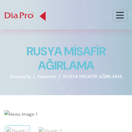
R
U
S
Y
A
M
İ
S
A
F
İ
R
A
Ğ
I
R
L
A
M
A
Anasayfa
Haberler
RUSYA MİSAFİR AĞIRLAMA