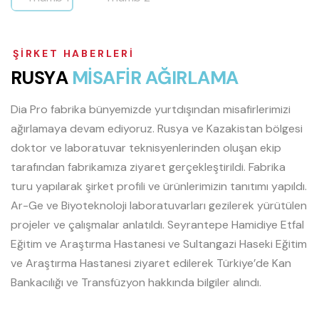
ŞIRKET HABERLERI
R
U
S
Y
A
M
İ
S
A
F
İ
R
A
Ğ
I
R
L
A
M
A
Dia Pro fabrika bünyemizde yurtdışından misafirlerimizi
ağırlamaya devam ediyoruz. Rusya ve Kazakistan bölgesi
doktor ve laboratuvar teknisyenlerinden oluşan ekip
tarafından fabrikamıza ziyaret gerçekleştirildi. Fabrika
turu yapılarak şirket profili ve ürünlerimizin tanıtımı yapıldı.
Ar-Ge ve Biyoteknoloji laboratuvarları gezilerek yürütülen
projeler ve çalışmalar anlatıldı. Seyrantepe Hamidiye Etfal
Eğitim ve Araştırma Hastanesi ve Sultangazi Haseki Eğitim
ve Araştırma Hastanesi ziyaret edilerek Türkiye’de Kan
Bankacılığı ve Transfüzyon hakkında bilgiler alındı.